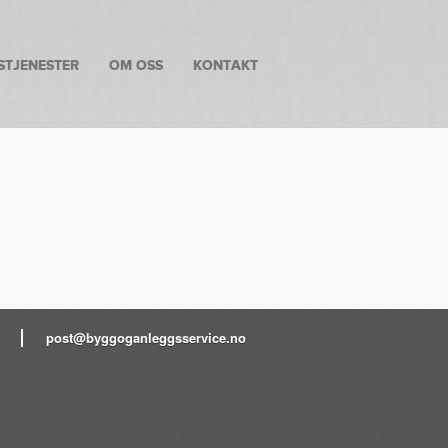
STJENESTER
OM OSS
KONTAKT
post@byggoganleggsservice.no